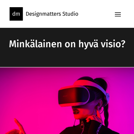
Skip
to
content
Minkälainen on hyvä visio?