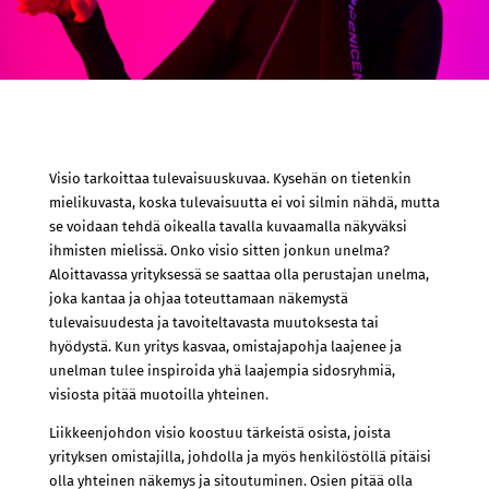
Visio tarkoittaa tulevaisuuskuvaa. Kysehän on tietenkin
mielikuvasta, koska tulevaisuutta ei voi silmin nähdä, mutta
se voidaan tehdä oikealla tavalla kuvaamalla näkyväksi
ihmisten mielissä. Onko visio sitten jonkun unelma?
Aloittavassa yrityksessä se saattaa olla perustajan unelma,
joka kantaa ja ohjaa toteuttamaan näkemystä
tulevaisuudesta ja tavoiteltavasta muutoksesta tai
hyödystä. Kun yritys kasvaa, omistajapohja laajenee ja
unelman tulee inspiroida yhä laajempia sidosryhmiä,
visiosta pitää muotoilla yhteinen.
Liikkeenjohdon visio koostuu tärkeistä osista, joista
yrityksen omistajilla, johdolla ja myös henkilöstöllä pitäisi
olla yhteinen näkemys ja sitoutuminen. Osien pitää olla