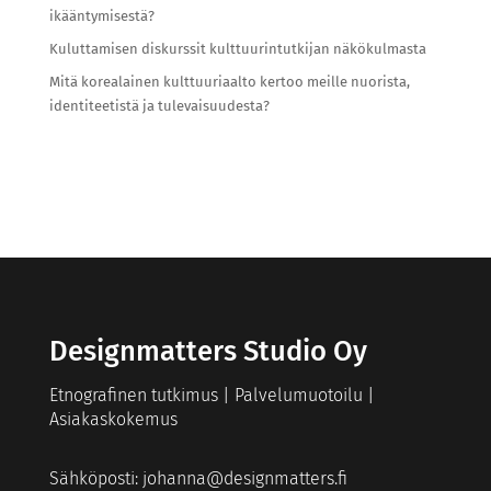
ikääntymisestä?
Kuluttamisen diskurssit kulttuurintutkijan näkökulmasta
Mitä korealainen kulttuuriaalto kertoo meille nuorista,
identiteetistä ja tulevaisuudesta?
Designmatters Studio Oy
Etnografinen tutkimus | Palvelumuotoilu |
Asiakaskokemus
Sähköposti:
johanna@designmatters.fi