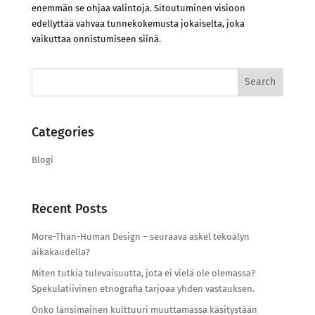
enemmän se ohjaa valintoja. Sitoutuminen visioon
edellyttää vahvaa tunnekokemusta jokaiselta, joka
vaikuttaa onnistumiseen siinä.
Search
for:
Categories
Blogi
Recent Posts
More-Than-Human Design – seuraava askel tekoälyn
aikakaudella?
Miten tutkia tulevaisuutta, jota ei vielä ole olemassa?
Spekulatiivinen etnografia tarjoaa yhden vastauksen.
Onko länsimainen kulttuuri muuttamassa käsitystään