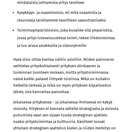
minkälaista johtamista yritys tarvitsee
Kyvykkyys- ja osaamisvisio, eli mitä osaamista ja
resursseja tarvitsemme tavoitteen saavuttamiseksi
Toimintaympäristövisio, joka kuvailee sitä ympäristöä,
jossa yritys tulevaisuudessa toimii, tekee liiketoimintaa
ja luo arvoa asiakkaille ja sidosryhmille
Hyvä visio ottaa kantaa näihin asioihin. Niiden painoarvo
vaihtelee yrityskohtaisesti yrityksen elinkaaren ja
toiminnan luonteen mukaan, mutta yritystoiminnassa
nämä kaikki palaset liittyvät toisiinsa. Mikä on kullakin
hetkellä tärkeää ja mikä on myös yrityksen kilpailuedun
lähde, sitä kannattaa painottaa.
Jokaisessa yrityksessä – ja jokaisessa ihmisessä on kykyä
visioida. Yrityksen ei kannata vältellä strategiasta ja visiosta
puhumista vaan sen sijaan tuoda strateginen ajattelu
osaksi yritystoimintaa ja kulttuuria. Käsitteet luovat
yhteisen strategisen ajattelun kielen ja niiden merkitys on