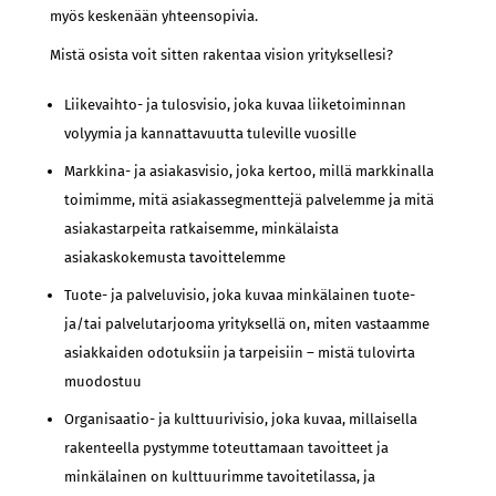
myös keskenään yhteensopivia.
Mistä osista voit sitten rakentaa vision yrityksellesi?
Liikevaihto- ja tulosvisio, joka kuvaa liiketoiminnan
volyymia ja kannattavuutta tuleville vuosille
Markkina- ja asiakasvisio, joka kertoo, millä markkinalla
toimimme, mitä asiakassegmenttejä palvelemme ja mitä
asiakastarpeita ratkaisemme, minkälaista
asiakaskokemusta tavoittelemme
Tuote- ja palveluvisio, joka kuvaa minkälainen tuote-
ja/tai palvelutarjooma yrityksellä on, miten vastaamme
asiakkaiden odotuksiin ja tarpeisiin – mistä tulovirta
muodostuu
Organisaatio- ja kulttuurivisio, joka kuvaa, millaisella
rakenteella pystymme toteuttamaan tavoitteet ja
minkälainen on kulttuurimme tavoitetilassa, ja