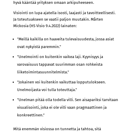
hyvä kääntää yrityksen omaan arkipuheeseen.
Visiointi on lupa ajatella isosti, laajasti ja tavoitteellisesti.
Ja toteutuakseen se vaatii paljon muutakin. Mårten
Mickosia (HS Visio 9.4.2022) lainaten:
”Meillä kaikilla on haaveita tulevaisuudesta, jossa asiat
ovat nykyistä paremmin.”
”Unelmointi on kuitenkin vaikea laji. Kyynisyys ja
varovaisuus tappavat suurimman osan rohkeista
liiketoimintasuunnitelmista.”
”Jokainen voi kuitenkin vaikuttaa lopputulokseen.
Unelmoijasta voi tulla toteuttaja.”
”Unelman pitää olla todella villi. Sen aisapariksi tarvitaan
visualisointi, joka ei ole villi vaan pragmaattinen ja
konkreettinen.”
Mitä enemmän visiossa on tunnetta ja tahtoa, sitä