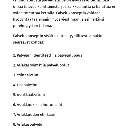
tai uudistetusta palvelusta. Se on myös tavoitetila, joka
ohjaa tulevaa kehittämistä, jos kaikkea uutta ja haluttua ei
voida toteuttaa kerralla. Palvelukonseptia voidaan
hyödyntää laajemmin myös viestinnän ja esimerkiksi
perehdytysten tukena.
Palvelukonseptin sisältö kattaa tyypillisesti ainakin
seuraavat kohdat:
Palvelun identiteetti ja palvelulupaus
Asiakasryhmät ja palvelupolut
Ydinpalvelut
Lisäpalvelut
Asiakkaaksi tulo
Asiakkuuksien hoitomallit
Asiakkuuden elinkaari
Asiakaspalvelu