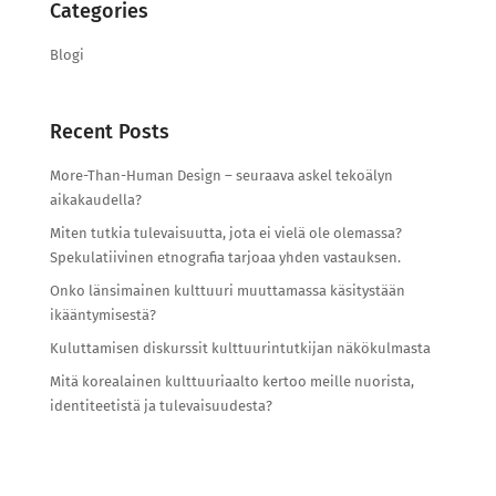
Categories
Blogi
Recent Posts
More-Than-Human Design – seuraava askel tekoälyn
aikakaudella?
Miten tutkia tulevaisuutta, jota ei vielä ole olemassa?
Spekulatiivinen etnografia tarjoaa yhden vastauksen.
Onko länsimainen kulttuuri muuttamassa käsitystään
ikääntymisestä?
Kuluttamisen diskurssit kulttuurintutkijan näkökulmasta
Mitä korealainen kulttuuriaalto kertoo meille nuorista,
identiteetistä ja tulevaisuudesta?