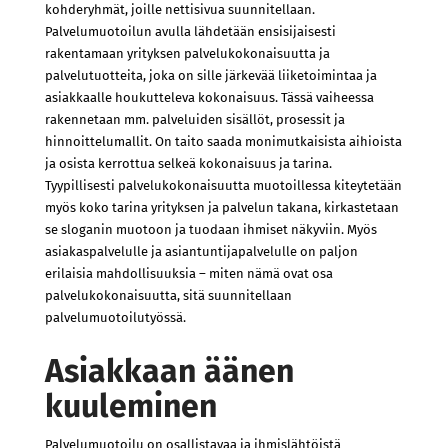
kohderyhmät, joille nettisivua suunnitellaan.
Palvelumuotoilun avulla lähdetään ensisijaisesti
rakentamaan yrityksen palvelukokonaisuutta ja
palvelutuotteita, joka on sille järkevää liiketoimintaa ja
asiakkaalle houkutteleva kokonaisuus. Tässä vaiheessa
rakennetaan mm. palveluiden sisällöt, prosessit ja
hinnoittelumallit. On taito saada monimutkaisista aihioista
ja osista kerrottua selkeä kokonaisuus ja tarina.
Tyypillisesti palvelukokonaisuutta muotoillessa kiteytetään
myös koko tarina yrityksen ja palvelun takana, kirkastetaan
se sloganin muotoon ja tuodaan ihmiset näkyviin. Myös
asiakaspalvelulle ja asiantuntijapalvelulle on paljon
erilaisia mahdollisuuksia – miten nämä ovat osa
palvelukokonaisuutta, sitä suunnitellaan
palvelumuotoilutyössä.
Asiakkaan äänen
kuuleminen
Palvelumuotoilu on osallistavaa ja ihmislähtöistä