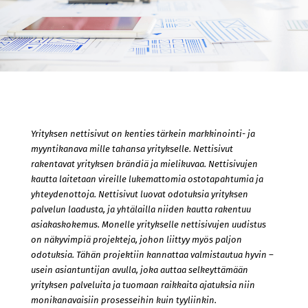
Yrityksen nettisivut on kenties tärkein markkinointi- ja
myyntikanava mille tahansa yritykselle. Nettisivut
rakentavat yrityksen brändiä ja mielikuvaa. Nettisivujen
kautta laitetaan vireille lukemattomia ostotapahtumia ja
yhteydenottoja. Nettisivut luovat odotuksia yrityksen
palvelun laadusta, ja yhtälailla niiden kautta rakentuu
asiakaskokemus. Monelle yritykselle nettisivujen uudistus
on näkyvimpiä projekteja, johon liittyy myös paljon
odotuksia. Tähän projektiin kannattaa valmistautua hyvin –
usein asiantuntijan avulla, joka auttaa selkeyttämään
yrityksen palveluita ja tuomaan raikkaita ajatuksia niin
monikanavaisiin prosesseihin kuin tyyliinkin.