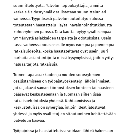
suunnittelutyötä. Palvelun loppukäyttäjiä ja muita
keskeisiä sidosryhmiä osallistetaan suunnittelun eri
vaiheissa. Tyypillisesti palvelumuotoilutyön alussa
toteutetaan haastattelu- ja/tai havainnointitutkimusta
kohderyhmien parissa. Tätä kautta löytyy syvällisempää
ymmärrystä asiakkaiden tarpeista ja odotuksista. Usein
tässä vaiheessa nousee esille myös isompia ja pienempiä
ratkaisuideoita, koska haastateltavat ovat usein juuri
parhaita asiantuntijoita niissä kysymyksissä, joihin yritys
haluaa tarjota ratkaisuja.
Toinen tapa asiakkaiden ja muiden sidosryhmien
osallistamiseen on työpajatyöskentely. Tällöin ihmiset,
jotka jakavat saman kiinnostuksen kohteen tai haasteen
pääsevät keskustelemaan ja tuomaan siihen lisää
ratkaisuehdotuksia yhdessä. Kohtaamisissa ja
keskusteluissa on synergiaa, jolloin ideat jalostuvat
yhdessä ja myös osallistujien sitoutuminen kehitettävään
palveluun kasvaa.
Työpajoissa ja haastatteluissa voidaan lähteä hakemaan