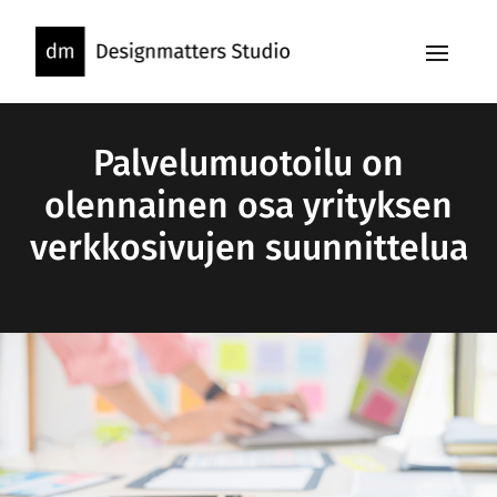
Skip
to
content
Palvelumuotoilu on
olennainen osa yrityksen
verkkosivujen suunnittelua