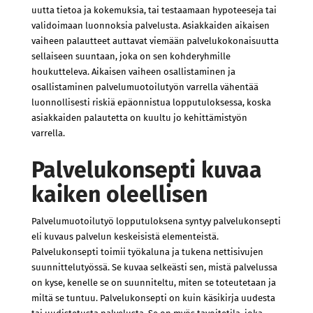
uutta tietoa ja kokemuksia, tai testaamaan hypoteeseja tai
validoimaan luonnoksia palvelusta. Asiakkaiden aikaisen
vaiheen palautteet auttavat viemään palvelukokonaisuutta
sellaiseen suuntaan, joka on sen kohderyhmille
houkutteleva. Aikaisen vaiheen osallistaminen ja
osallistaminen palvelumuotoilutyön varrella vähentää
luonnollisesti riskiä epäonnistua lopputuloksessa, koska
asiakkaiden palautetta on kuultu jo kehittämistyön
varrella.
Palvelukonsepti kuvaa
kaiken oleellisen
Palvelumuotoilutyö lopputuloksena syntyy palvelukonsepti
eli kuvaus palvelun keskeisistä elementeistä.
Palvelukonsepti toimii työkaluna ja tukena nettisivujen
suunnittelutyössä. Se kuvaa selkeästi sen, mistä palvelussa
on kyse, kenelle se on suunniteltu, miten se toteutetaan ja
miltä se tuntuu. Palvelukonsepti on kuin käsikirja uudesta