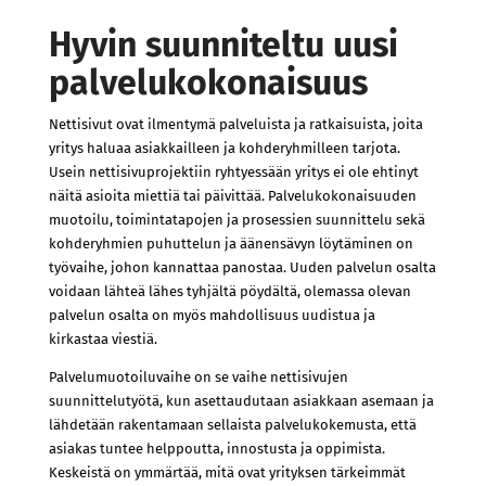
Hyvin suunniteltu uusi
palvelukokonaisuus
Nettisivut ovat ilmentymä palveluista ja ratkaisuista, joita
yritys haluaa asiakkailleen ja kohderyhmilleen tarjota.
Usein nettisivuprojektiin ryhtyessään yritys ei ole ehtinyt
näitä asioita miettiä tai päivittää. Palvelukokonaisuuden
muotoilu, toimintatapojen ja prosessien suunnittelu sekä
kohderyhmien puhuttelun ja äänensävyn löytäminen on
työvaihe, johon kannattaa panostaa. Uuden palvelun osalta
voidaan lähteä lähes tyhjältä pöydältä, olemassa olevan
palvelun osalta on myös mahdollisuus uudistua ja
kirkastaa viestiä.
Palvelumuotoiluvaihe on se vaihe nettisivujen
suunnittelutyötä, kun asettaudutaan asiakkaan asemaan ja
lähdetään rakentamaan sellaista palvelukokemusta, että
asiakas tuntee helppoutta, innostusta ja oppimista.
Keskeistä on ymmärtää, mitä ovat yrityksen tärkeimmät