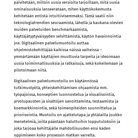
päivitetään, milloin uusia versioita tarjoillaan, mitä uusia
ominaisuuksia lanseerataan, miten käyttökokemusta
kehitetään entistä intuitiivisemmaksi. Tämä vaatii niin
teknologiatrendien seuraamista, lähellä ja kaukana olevien
muiden palveluiden benchmarkaamista,
käyttäjätyytyväisyyden selvittämistä, käytön havainnointia
jne. Digitaalinen palvelumuotoilu auttaa
ohjelmistokehittäjää kaikissa näissä vaiheissa –
ymmärtämään käyttäjien muuttuvia tarpeita ja ideoimaan
uusia toiminnallisuuksia ja ratkaisuja, sekä kokeilemaan ja
pilotoimaan niitä.
Digitaalinen palvelumuotoilu on käytännössä
tutkimustyötä, yhteiskehittämisen ohjaamista mm.
työpajoissa, konseptien luonnostelua ja visualisointia,
arvolupausten ja sisältöjen sanoittamista, testaamista ja
koemarkkinointia, sekä toimenpiteiden suunnittelua ja
priorisointia. Muotoilu on ajattelutapa ja yhtälailla joukko
menetelmiä, joilla päästään haluttuihin lopputuloksiin ja
joka tarjoaa kehittäjälle mahdollisuuden ensi käden
oppimiseen koko prosessin matkan varrelta.