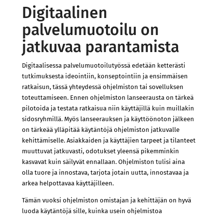
Digitaalinen
palvelumuotoilu on
jatkuvaa parantamista
Digitaalisessa palvelumuotoilutyössä edetään ketterästi
tutkimuksesta ideointiin, konseptointiin ja ensimmäisen
ratkaisun, tässä yhteydessä ohjelmiston tai sovelluksen
toteuttamiseen. Ennen ohjelmiston lanseerausta on tärkeä
pilotoida ja testata ratkaisua niin käyttäjillä kuin muillakin
sidosryhmillä. Myös lanseerauksen ja käyttöönoton jälkeen
on tärkeää ylläpitää käytäntöjä ohjelmiston jatkuvalle
kehittämiselle. Asiakkaiden ja käyttäjien tarpeet ja tilanteet
muuttuvat jatkuvasti, odotukset yleensä pikemminkin
kasvavat kuin säilyvät ennallaan. Ohjelmiston tulisi aina
olla tuore ja innostava, tarjota jotain uutta, innostavaa ja
arkea helpottavaa käyttäjilleen.
Tämän vuoksi ohjelmiston omistajan ja kehittäjän on hyvä
luoda käytäntöjä sille, kuinka usein ohjelmistoa