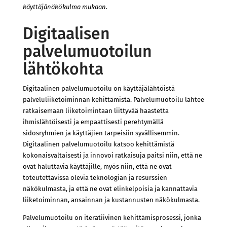
käyttäjänäkökulma mukaan.
Digitaalisen
palvelumuotoilun
lähtökohta
Digitaalinen palvelumuotoilu on käyttäjälähtöistä
palveluliiketoiminnan kehittämistä. Palvelumuotoilu lähtee
ratkaisemaan liiketoimintaan liittyvää haastetta
ihmislähtöisesti ja empaattisesti perehtymällä
sidosryhmien ja käyttäjien tarpeisiin syvällisemmin.
Digitaalinen palvelumuotoilu katsoo kehittämistä
kokonaisvaltaisesti ja innovoi ratkaisuja paitsi niin, että ne
ovat haluttavia käyttäjille, myös niin, että ne ovat
toteutettavissa olevia teknologian ja resurssien
näkökulmasta, ja että ne ovat elinkelpoisia ja kannattavia
liiketoiminnan, ansainnan ja kustannusten näkökulmasta.
Palvelumuotoilu on iteratiivinen kehittämisprosessi, jonka