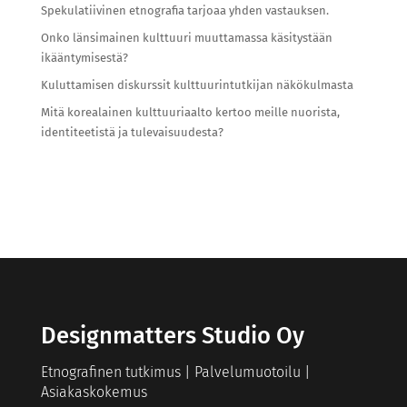
Spekulatiivinen etnografia tarjoaa yhden vastauksen.
Onko länsimainen kulttuuri muuttamassa käsitystään
ikääntymisestä?
Kuluttamisen diskurssit kulttuurintutkijan näkökulmasta
Mitä korealainen kulttuuriaalto kertoo meille nuorista,
identiteetistä ja tulevaisuudesta?
Designmatters Studio Oy
Etnografinen tutkimus | Palvelumuotoilu |
Asiakaskokemus