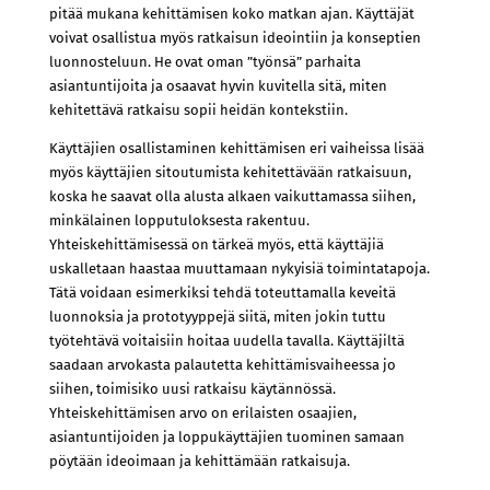
pitää mukana kehittämisen koko matkan ajan. Käyttäjät
voivat osallistua myös ratkaisun ideointiin ja konseptien
luonnosteluun. He ovat oman ”työnsä” parhaita
asiantuntijoita ja osaavat hyvin kuvitella sitä, miten
kehitettävä ratkaisu sopii heidän kontekstiin.
Käyttäjien osallistaminen kehittämisen eri vaiheissa lisää
myös käyttäjien sitoutumista kehitettävään ratkaisuun,
koska he saavat olla alusta alkaen vaikuttamassa siihen,
minkälainen lopputuloksesta rakentuu.
Yhteiskehittämisessä on tärkeä myös, että käyttäjiä
uskalletaan haastaa muuttamaan nykyisiä toimintatapoja.
Tätä voidaan esimerkiksi tehdä toteuttamalla keveitä
luonnoksia ja prototyyppejä siitä, miten jokin tuttu
työtehtävä voitaisiin hoitaa uudella tavalla. Käyttäjiltä
saadaan arvokasta palautetta kehittämisvaiheessa jo
siihen, toimisiko uusi ratkaisu käytännössä.
Yhteiskehittämisen arvo on erilaisten osaajien,
asiantuntijoiden ja loppukäyttäjien tuominen samaan
pöytään ideoimaan ja kehittämään ratkaisuja.