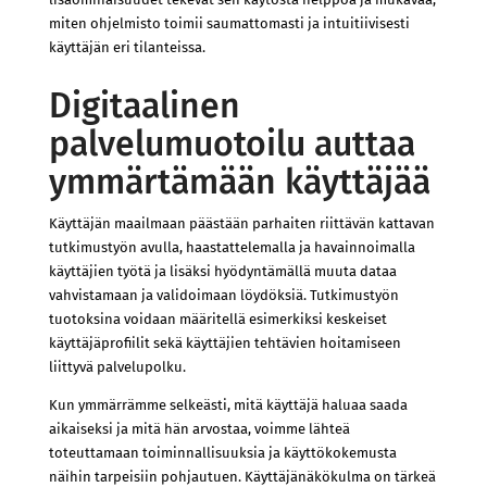
miten ohjelmisto toimii saumattomasti ja intuitiivisesti
käyttäjän eri tilanteissa.
Digitaalinen
palvelumuotoilu auttaa
ymmärtämään käyttäjää
Käyttäjän maailmaan päästään parhaiten riittävän kattavan
tutkimustyön avulla, haastattelemalla ja havainnoimalla
käyttäjien työtä ja lisäksi hyödyntämällä muuta dataa
vahvistamaan ja validoimaan löydöksiä. Tutkimustyön
tuotoksina voidaan määritellä esimerkiksi keskeiset
käyttäjäprofiilit sekä käyttäjien tehtävien hoitamiseen
liittyvä palvelupolku.
Kun ymmärrämme selkeästi, mitä käyttäjä haluaa saada
aikaiseksi ja mitä hän arvostaa, voimme lähteä
toteuttamaan toiminnallisuuksia ja käyttökokemusta
näihin tarpeisiin pohjautuen. Käyttäjänäkökulma on tärkeä