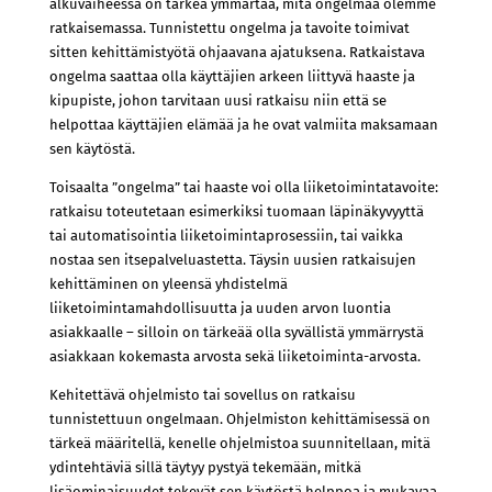
alkuvaiheessa on tärkeä ymmärtää, mitä ongelmaa olemme
ratkaisemassa. Tunnistettu ongelma ja tavoite toimivat
sitten kehittämistyötä ohjaavana ajatuksena. Ratkaistava
ongelma saattaa olla käyttäjien arkeen liittyvä haaste ja
kipupiste, johon tarvitaan uusi ratkaisu niin että se
helpottaa käyttäjien elämää ja he ovat valmiita maksamaan
sen käytöstä.
Toisaalta ”ongelma” tai haaste voi olla liiketoimintatavoite:
ratkaisu toteutetaan esimerkiksi tuomaan läpinäkyvyyttä
tai automatisointia liiketoimintaprosessiin, tai vaikka
nostaa sen itsepalveluastetta. Täysin uusien ratkaisujen
kehittäminen on yleensä yhdistelmä
liiketoimintamahdollisuutta ja uuden arvon luontia
asiakkaalle – silloin on tärkeää olla syvällistä ymmärrystä
asiakkaan kokemasta arvosta sekä liiketoiminta-arvosta.
Kehitettävä ohjelmisto tai sovellus on ratkaisu
tunnistettuun ongelmaan. Ohjelmiston kehittämisessä on
tärkeä määritellä, kenelle ohjelmistoa suunnitellaan, mitä
ydintehtäviä sillä täytyy pystyä tekemään, mitkä
lisäominaisuudet tekevät sen käytöstä helppoa ja mukavaa,