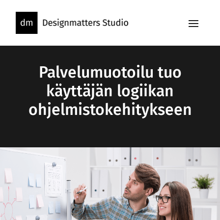
Skip
to
content
Palvelumuotoilu tuo
käyttäjän logiikan
ohjelmistokehitykseen