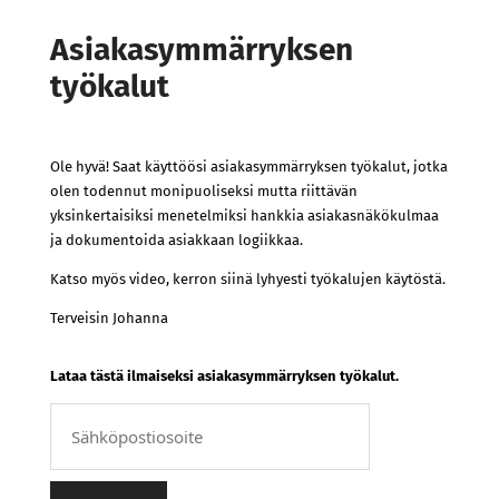
Asiakasymmärryksen
työkalut
Ole hyvä! Saat käyttöösi asiakasymmärryksen työkalut, jotka
olen todennut monipuoliseksi mutta riittävän
yksinkertaisiksi menetelmiksi hankkia asiakasnäkökulmaa
ja dokumentoida asiakkaan logiikkaa.
Katso myös video, kerron siinä lyhyesti työkalujen käytöstä.
Terveisin Johanna
Lataa tästä ilmaiseksi asiakasymmärryksen työkalut.