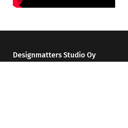
Designmatters Studio Oy
Etnografinen tutkimus | Palvelumuotoilu |
Asiakaskokemus
Sähköposti:
johanna@designmatters.fi
Puhelin: 050 318 0121
Tietosuojaseloste