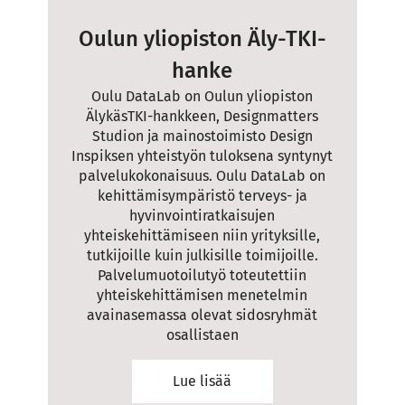
Oulun yliopiston Äly-TKI-
hanke
Oulu DataLab on Oulun yliopiston
ÄlykäsTKI-hankkeen, Designmatters
Studion ja mainostoimisto Design
Inspiksen yhteistyön tuloksena syntynyt
palvelukokonaisuus. Oulu DataLab on
kehittämisympäristö terveys- ja
hyvinvointiratkaisujen
yhteiskehittämiseen niin yrityksille,
tutkijoille kuin julkisille toimijoille.
Palvelumuotoilutyö toteutettiin
yhteiskehittämisen menetelmin
avainasemassa olevat sidosryhmät
osallistaen
Lue lisää