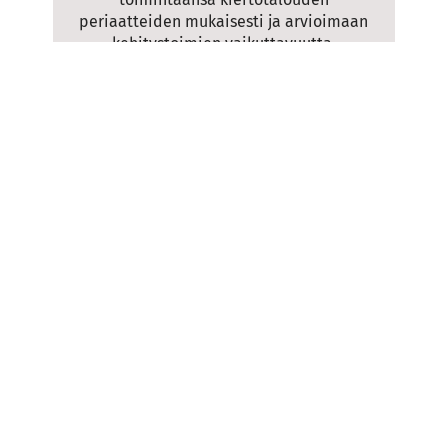
periaatteiden mukaisesti ja arvioimaan
kehitystoimien vaikuttavuutta.
Lue lisää
Arkkitehtitoimisto Avario
Design Sprintin tavoitteena oli luoda
suunnittelupalvelu, joka mahdollistaa
käyttäjien vahvemman osallistamisen
suunnittelutyöhön ja siten parantaa
rakennushankkeiden käyttäjäkokemusta,
ennakoitavuutta ja hallittavuutta.