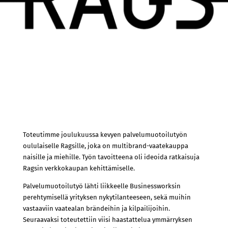
Toteutimme joulukuussa kevyen palvelumuotoilutyön
oululaiselle Ragsille, joka on multibrand-vaatekauppa
naisille ja miehille. Työn tavoitteena oli ideoida ratkaisuja
Ragsin verkkokaupan kehittämiselle.
Palvelumuotoilutyö lähti liikkeelle Businessworksin
perehtymisellä yrityksen nykytilanteeseen, sekä muihin
vastaaviin vaatealan brändeihin ja kilpailijoihin.
Seuraavaksi toteutettiin viisi haastattelua ymmärryksen