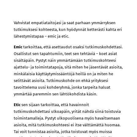
Vahvistat empatiataitojasi ja saat parhaan ymmärryksen
tutkimuksesi kohteesta, kun hyödynnät ketterästi kahta eri
lähestymistapaa – emic ja etic.
Emic
tarkoittaa, että asettaudut osaksi tutkimuskohdettasi.
Osallistut sen tapahtumiin, teet sen tehtäviä – koet asiat
sisältäpäin. Pystyt näin ymmärtämään tutkimuskohteesi
ajattelu- ja toimintatapoja, sitä miten he jäsentävät asioita,
minkälaisia käyttäytymissääntöjä heillä on ja miten he
selittävät asioita. Tutkimuskohde on ehkä yrityksesi
tavoittelema uusi kohderyhmä, jonka tarpeita haluat
ymmärtää paremmin sen lähtökohdista käsin.
Etic
sen sijaan tarkoittaa, että havainnoit
tutkimuskohdettasi ulkoapäin, yrität nähdä siinä toistuvia
toimintamalleja. Pystyt ulkopuolisena myös havaitsemaan
asioita, mitä tutkimuskohteesi ei itse välttämättä huomaa.
Tai voit tunnistaa asioita, jotka toistuvat myös muissa