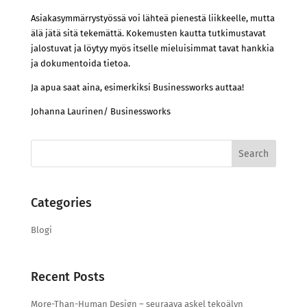
Asiakasymmärrystyössä voi lähteä pienestä liikkeelle, mutta
älä jätä sitä tekemättä. Kokemusten kautta tutkimustavat
jalostuvat ja löytyy myös itselle mieluisimmat tavat hankkia
ja dokumentoida tietoa.
Ja apua saat aina, esimerkiksi Businessworks auttaa!
Johanna Laurinen/ Businessworks
Search
for:
Categories
Blogi
Recent Posts
More-Than-Human Design – seuraava askel tekoälyn