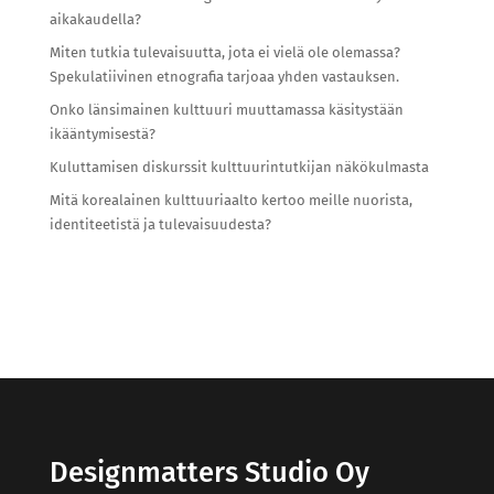
aikakaudella?
Miten tutkia tulevaisuutta, jota ei vielä ole olemassa?
Spekulatiivinen etnografia tarjoaa yhden vastauksen.
Onko länsimainen kulttuuri muuttamassa käsitystään
ikääntymisestä?
Kuluttamisen diskurssit kulttuurintutkijan näkökulmasta
Mitä korealainen kulttuuriaalto kertoo meille nuorista,
identiteetistä ja tulevaisuudesta?
Designmatters Studio Oy