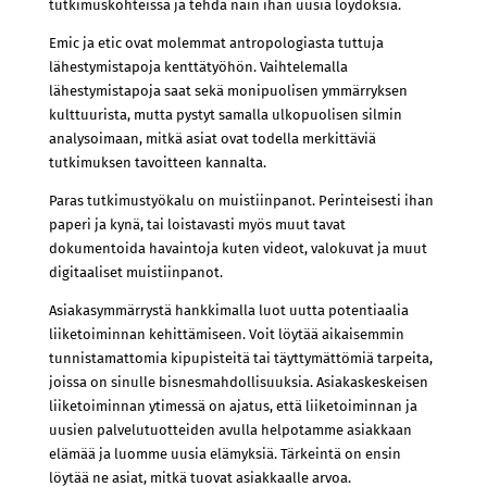
tutkimuskohteissa ja tehdä näin ihan uusia löydöksiä.
Emic ja etic ovat molemmat antropologiasta tuttuja
lähestymistapoja kenttätyöhön. Vaihtelemalla
lähestymistapoja saat sekä monipuolisen ymmärryksen
kulttuurista, mutta pystyt samalla ulkopuolisen silmin
analysoimaan, mitkä asiat ovat todella merkittäviä
tutkimuksen tavoitteen kannalta.
Paras tutkimustyökalu on muistiinpanot. Perinteisesti ihan
paperi ja kynä, tai loistavasti myös muut tavat
dokumentoida havaintoja kuten videot, valokuvat ja muut
digitaaliset muistiinpanot.
Asiakasymmärrystä hankkimalla luot uutta potentiaalia
liiketoiminnan kehittämiseen. Voit löytää aikaisemmin
tunnistamattomia kipupisteitä tai täyttymättömiä tarpeita,
joissa on sinulle bisnesmahdollisuuksia. Asiakaskeskeisen
liiketoiminnan ytimessä on ajatus, että liiketoiminnan ja
uusien palvelutuotteiden avulla helpotamme asiakkaan
elämää ja luomme uusia elämyksiä. Tärkeintä on ensin
löytää ne asiat, mitkä tuovat asiakkaalle arvoa.