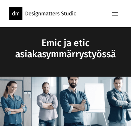
Skip
to
content
Emic ja etic
asiakasymmärrystyössä