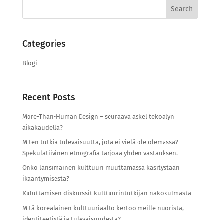
Search
for:
Categories
Blogi
Recent Posts
More-Than-Human Design – seuraava askel tekoälyn
aikakaudella?
Miten tutkia tulevaisuutta, jota ei vielä ole olemassa?
Spekulatiivinen etnografia tarjoaa yhden vastauksen.
Onko länsimainen kulttuuri muuttamassa käsitystään
ikääntymisestä?
Kuluttamisen diskurssit kulttuurintutkijan näkökulmasta
Mitä korealainen kulttuuriaalto kertoo meille nuorista,
identiteetistä ja tulevaisuudesta?