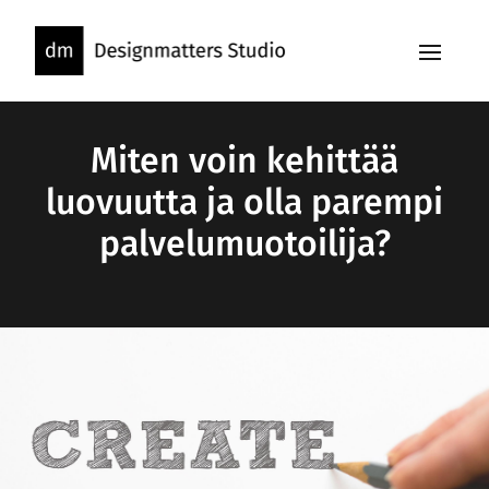
Skip
to
content
Miten voin kehittää
luovuutta ja olla parempi
palvelumuotoilija?