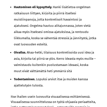
Hautominen eli kypsyttely.
Hanki lisätietoa ongelman
ratkaisuun liittyen, kirjoita ja piirrä itsellesi
muistiinpanoja, jotta konkretisoit havaintosi ja
ajatuksesi. Ongelma hautuu alitajunnassa, joten vietä
aikaa myös itseksesi omissa ajatuksissa, ja rentoudu
liikkumalla, koska se vähentää stressiä ja jännitystä, jotka
ovat luovuuden esteitä.
Oivallus.
Ahaa-hetki, tilaisuus konkretisoida uusi idea ja
asia, kirjoita tai piirrä se ylös. Kerro ideasta myös muille –
valmistaudu kuitenkin puolustamaan ideaasi, koska
muut eivät välttämättä heti ymmärrä sitä
Todentaminen.
Lopuksi arviot itse ja muiden kanssa
ajattelutyön tulosta.
Itse ihailen usein luovuutta visuaalisessa esittämisessä.
Visuaalisessa suunnittelussa on työtä ohjaavia periaatteita,