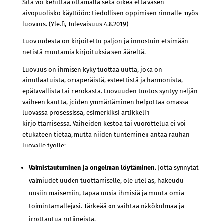
Sitä voi kehittää ottamalla sekä oikea että vasen
aivopuolisko käyttöön: tiedollisen oppimisen rinnalle myös
luovuus. (Yle.fi, Tulevaisuus 4.8.2019)
Luovuudesta on kirjoitettu paljon ja innostuin etsimään
netistä muutamia kirjoituksia sen ääreltä.
Luovuus on ihmisen kyky tuottaa uutta, joka on
ainutlaatuista, omaperäistä, esteettistä ja harmonista,
epätavallista tai nerokasta. Luovuuden tuotos syntyy neljän
vaiheen kautta, joiden ymmärtäminen helpottaa omassa
luovassa prosessissa, esimerkiksi artikkelin
kirjoittamisessa. Vaiheiden kestoa tai vuorottelua ei voi
etukäteen tietää, mutta niiden tunteminen antaa rauhan
luovalle työlle:
Valmistautuminen ja ongelman löytäminen.
Jotta synnytät
valmiudet uuden tuottamiselle, ole utelias, hakeudu
uusiin maisemiin, tapaa uusia ihmisiä ja muuta omia
toimintamallejasi. Tärkeää on vaihtaa näkökulmaa ja
irrottautua rutiineista.