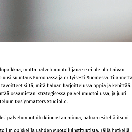
elupaikkaa, mutta palvelumuotoilijana se ei ole ollut aivan
 uusi suuntaus Euroopassa ja erityisesti Suomessa. Tilannett
 tavoitteet siitä, mitä haluan harjoittelussa oppia ja kehittää.
entää osaamistani strategisessa palvelumuotoilussa, ja juuri
eluun Designmatters Studiolle.
iksi palvelumuotoilu kiinnostaa minua, haluan esitellä itseni.
lun opiskelija Lahden Muotoiluinstituutista. Tällä hetkellä