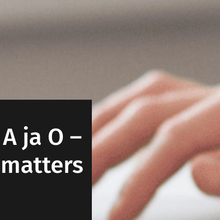
A ja O –
nmatters