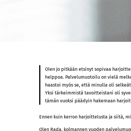
Olen jo pitkään etsinyt sopivaa harjoitt
helppoa. Palvelumuotoilu on vielä melko
haastoi myös se, että minulla oli selkeät
Yksi tärkeimmistä tavoitteistani oli syv
tämän vuoksi päädyin hakemaan harjoitt
Ennen kuin kerron harjoittelusta ja siitä, m
Olen Rada, kolmannen vuoden palvelumuotoi